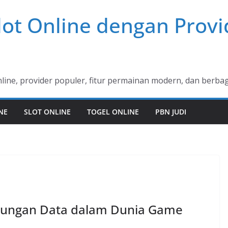
Slot Online dengan Prov
ine, provider populer, fitur permainan modern, dan berbag
NE
SLOT ONLINE
TOGEL ONLINE
PBN JUDI
dungan Data dalam Dunia Game