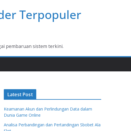
ider Terpopuler
ai pembaruan sistem terkini.
Latest Post
Keamanan Akun dan Perlindungan Data dalam
Dunia Game Online
Analisa Perbandingan dan Pertandingan Sbobet Ala
Slot